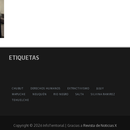
ETIQUETAS
CHUBUT
DERECHOS HUMANOS
EXTRACTIVISMO
JUJUY
MAPUCHE
NEUQUÉN
RIO NEGRO
SALTA
SILVINA RAMIREZ
TEHUELCHE
Copyright © 2026 InfoTerritorial | Gracias a
Revista de Noticias X