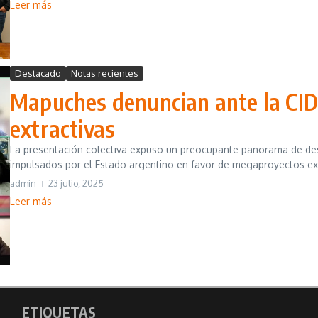
Leer más
Destacado
Notas recientes
Mapuches denuncian ante la CIDH
extractivas
La presentación colectiva expuso un preocupante panorama de despoj
impulsados por el Estado argentino en favor de megaproyectos extr
admin
23 julio, 2025
Leer más
ETIQUETAS