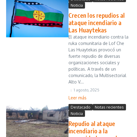
Noticia
Crecen los repudios al
ataque incendiario a
Las Huaytekas
El ataque incendiario contra la
ruka comunitaria de Lof Che
Las Huaytekas provocó un
fuerte repudio de diversas
organizaciones sociales y
políticas. A través de un
comunicado, la Multisectorial
Alto V...
1 agosto, 2025
Leer más
Destacado
Notas recientes
Noticia
Repudio al ataque
incendiario a la