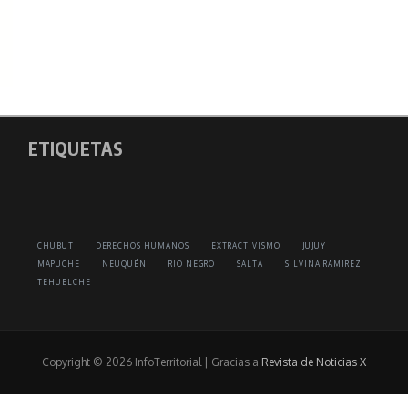
ETIQUETAS
CHUBUT
DERECHOS HUMANOS
EXTRACTIVISMO
JUJUY
MAPUCHE
NEUQUÉN
RIO NEGRO
SALTA
SILVINA RAMIREZ
TEHUELCHE
Copyright © 2026 InfoTerritorial | Gracias a
Revista de Noticias X