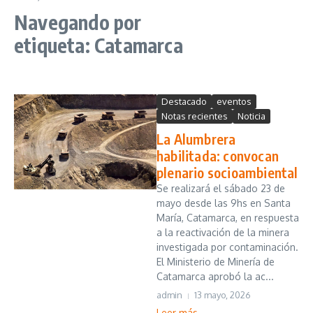
Navegando por
etiqueta: Catamarca
Destacado
eventos
Notas recientes
Noticia
La Alumbrera
habilitada: convocan
plenario socioambiental
Se realizará el sábado 23 de
mayo desde las 9hs en Santa
María, Catamarca, en respuesta
a la reactivación de la minera
investigada por contaminación.
El Ministerio de Minería de
Catamarca aprobó la ac...
admin
13 mayo, 2026
Leer más