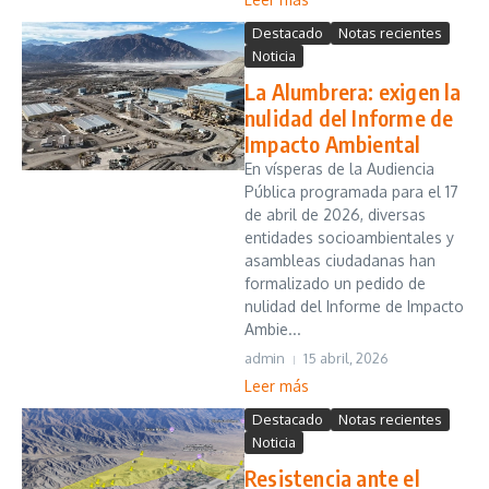
Destacado
Notas recientes
Noticia
La Alumbrera: exigen la
nulidad del Informe de
Impacto Ambiental
En vísperas de la Audiencia
Pública programada para el 17
de abril de 2026, diversas
entidades socioambientales y
asambleas ciudadanas han
formalizado un pedido de
nulidad del Informe de Impacto
Ambie...
admin
15 abril, 2026
Leer más
Destacado
Notas recientes
Noticia
Resistencia ante el