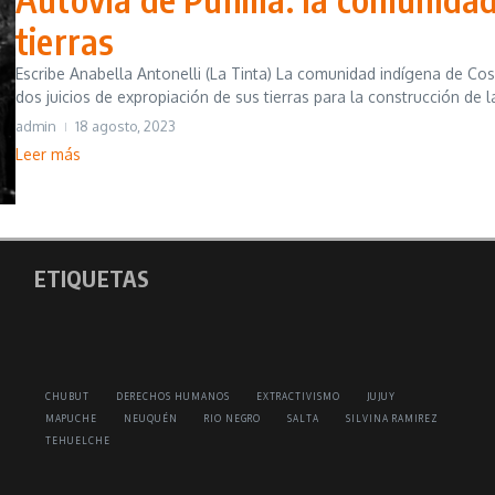
tierras
Escribe Anabella Antonelli (La Tinta) La comunidad indígena de C
dos juicios de expropiación de sus tierras para la construcción de la
admin
18 agosto, 2023
Leer más
ETIQUETAS
CHUBUT
DERECHOS HUMANOS
EXTRACTIVISMO
JUJUY
MAPUCHE
NEUQUÉN
RIO NEGRO
SALTA
SILVINA RAMIREZ
TEHUELCHE