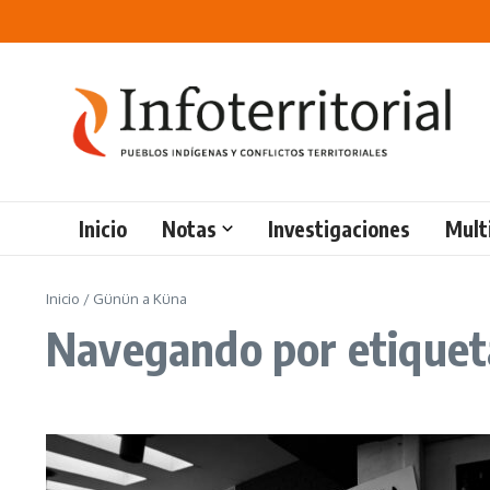
Saltar al contenido
Inicio
Notas
Investigaciones
Mult
Inicio
/
Günün a Küna
Navegando por etiquet