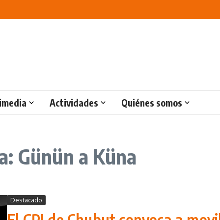
imedia
Actividades
Quiénes somos
a: Günün a Küna
Destacado
El CPI de Chubut convoca a movil