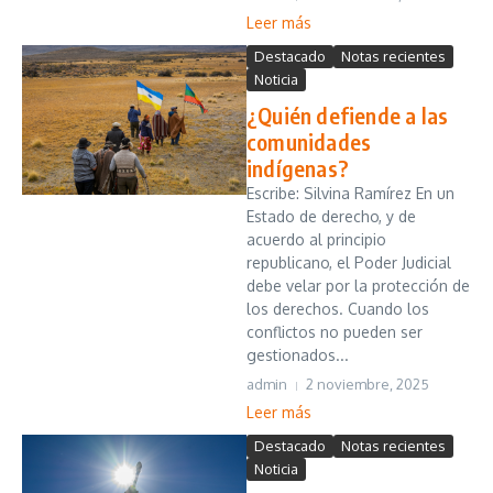
Leer más
Destacado
Notas recientes
Noticia
¿Quién defiende a las
comunidades
indígenas?
Escribe: Silvina Ramírez En un
Estado de derecho, y de
acuerdo al principio
republicano, el Poder Judicial
debe velar por la protección de
los derechos. Cuando los
conflictos no pueden ser
gestionados...
admin
2 noviembre, 2025
Leer más
Destacado
Notas recientes
Noticia