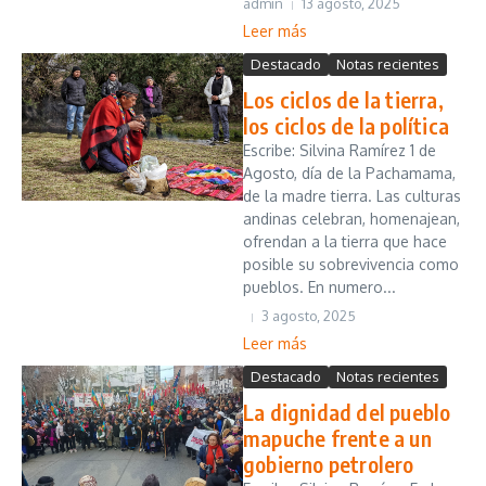
admin
13 agosto, 2025
Leer más
Destacado
Notas recientes
Los ciclos de la tierra,
los ciclos de la política
Escribe: Silvina Ramírez 1 de
Agosto, día de la Pachamama,
de la madre tierra. Las culturas
andinas celebran, homenajean,
ofrendan a la tierra que hace
posible su sobrevivencia como
pueblos. En numero...
3 agosto, 2025
Leer más
Destacado
Notas recientes
La dignidad del pueblo
mapuche frente a un
gobierno petrolero