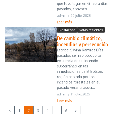
que tuvo lugar en Ginebra días
pasados, convocó...
admin
20 julio, 2025
Leer más
Destacado
Notas recientes
De cambio climático,
incendios y persecución
Escribe: Silvina Ramírez Días
pasados se hizo público la
existencia de un incendio
subterráneo en las
inmediaciones de El Bolsón,
región asolada por los
incendios forestales en el
pasado verano, asoci...
admin
14 julio, 2025
Leer más
1
2
3
4
...
6