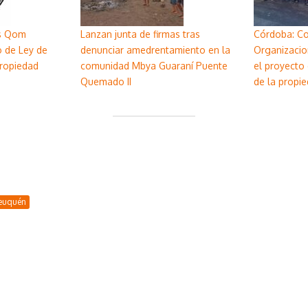
s Qom
Lanzan junta de firmas tras
Córdoba: C
o de Ley de
denunciar amedrentamiento en la
Organizacio
Propiedad
comunidad Mbya Guaraní Puente
el proyecto 
Quemado II
de la propie
euquén