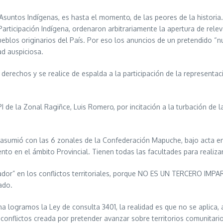
e Asuntos Indígenas, es hasta el momento, de las peores de la historia
rticipación Indígena, ordenaron arbitrariamente la apertura de rele
ueblos originarios del País. Por eso los anuncios de un pretendido “n
d auspiciosa.
rechos y se realice de espalda a la participación de la representa
PI de la Zonal Ragiñce, Luis Romero, por incitación a la turbación de 
 asumió con las 6 zonales de la Confederación Mapuche, bajo acta e
to en el ámbito Provincial. Tienen todas las facultades para realizar
dor” en los conflictos territoriales, porque NO ES UN TERCERO IMPA
ado.
 logramos la Ley de consulta 3401, la realidad es que no se aplica
conflictos creada por pretender avanzar sobre territorios comunitario