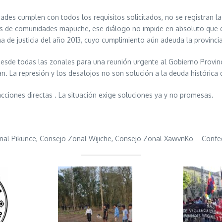
es cumplen con todos los requisitos solicitados, no se registran la
cas de comunidades mapuche, ese diálogo no impide en absoluto que el
ma de justicia del año 2013, cuyo cumplimiento aún adeuda la provincia
desde todas las zonales para una reunión urgente al Gobierno Provin
n. La represión y los desalojos no son solución a la deuda histórica
cciones directas . La situación exige soluciones ya y no promesas.
onal Pikunce, Consejo Zonal Wijiche, Consejo Zonal XawvnKo – Con