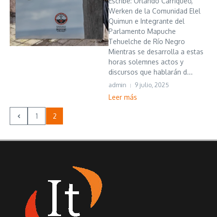
Escribe: Orlando Carriqueo,
Werken de la Comunidad Elel
Quimun e Integrante del
Parlamento Mapuche
Tehuelche de Río Negro
Mientras se desarrolla a estas
horas solemnes actos y
discursos que hablarán d...
admin
9 julio, 2025
Leer más
1
2