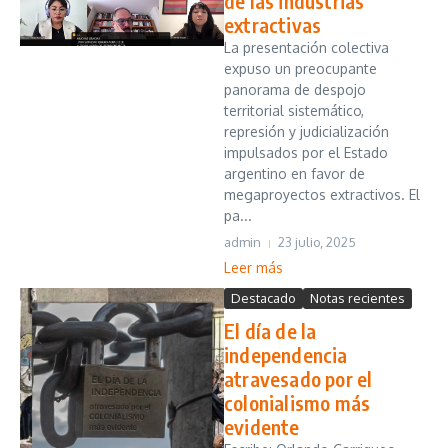
de las industrias
extractivas
La presentación colectiva
expuso un preocupante
panorama de despojo
territorial sistemático,
represión y judicialización
impulsados por el Estado
argentino en favor de
megaproyectos extractivos. El
pa...
admin
23 julio, 2025
Leer más
Destacado
Notas recientes
El día de la
independencia
atravesado por el
colonialismo más
evidente