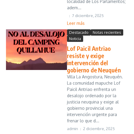
localidad de Los Parlamentos;
adem...
7 diciembre, 2025
Leer más
Destacado
Notas recientes
Noticia
Lof Paicil Antriao
resiste y exige
intervención del
gobierno de Neuquén
Villa La Angostura, Neuquén.
La comunidad mapuche Lof
Paicil Antriao enfrenta un
desalojo ordenado por la
justicia neuquina y exige al
gobierno provincial una
intervención urgente para
frenar lo que d...
admin
2 diciembre, 2025