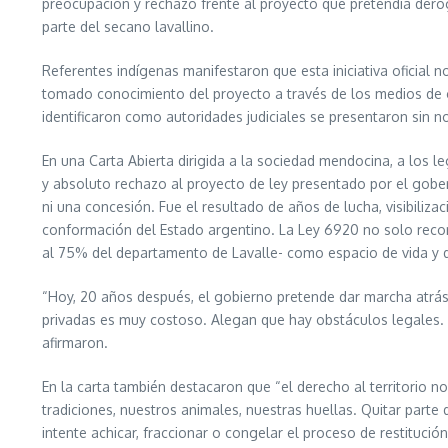
preocupación y rechazo frente al proyecto que pretendía derog
parte del secano lavallino.
Referentes indígenas manifestaron que esta iniciativa oficial 
tomado conocimiento del proyecto a través de los medios de 
identificaron como autoridades judiciales se presentaron sin not
En una Carta Abierta dirigida a la sociedad mendocina, a los 
y absoluto rechazo al proyecto de ley presentado por el gober
ni una concesión. Fue el resultado de años de lucha, visibiliza
conformación del Estado argentino. La Ley 6920 no solo recono
al 75% del departamento de Lavalle- como espacio de vida y d
“Hoy, 20 años después, el gobierno pretende dar marcha atrás 
privadas es muy costoso. Alegan que hay obstáculos legales. P
afirmaron.
En la carta también destacaron que “el derecho al territorio n
tradiciones, nuestros animales, nuestras huellas. Quitar part
intente achicar, fraccionar o congelar el proceso de restitució