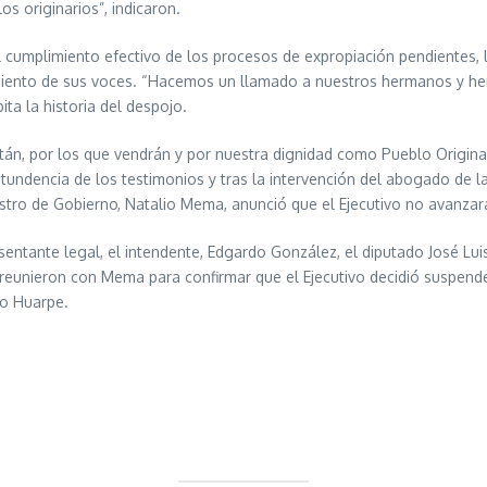
os originarios”, indicaron.
l cumplimiento efectivo de los procesos de expropiación pendientes, 
lenciamiento de sus voces. “Hacemos un llamado a nuestros hermanos 
ta la historia del despojo.
tán, por los que vendrán y por nuestra dignidad como Pueblo Originario: 
 contundencia de los testimonios y tras la intervención del abogado de
stro de Gobierno, Natalio Mema, anunció que el Ejecutivo no avanzar
esentante legal, el intendente, Edgardo González, el diputado José L
 reunieron con Mema para confirmar que el Ejecutivo decidió suspen
lo Huarpe.