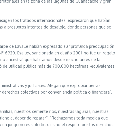
erritoriales en la zona de las lagunas de Guanacache y gran
 exigen los tratados internacionales, expresaron que habían
s a presuntos intentos de desalojo, donde personas que se
 Huarpe de Lavalle habían expresado su “profunda preocupación
Nº 6920. Esa ley, sancionada en el año 2001, no fue un regalo
ritorio ancestral que habitamos desde mucho antes de la
ró de utilidad pública más de 700.000 hectáreas -equivalentes
istrativas y judiciales. Alegan que expropiar tierras
derechos colectivos por conveniencia política o financiera”,
amilias, nuestros cemente rios, nuestras lagunas, nuestras
ís tiene el deber de reparar”. “Rechazamos toda medida que
á en juego no es solo tierra, sino el respeto por los derechos