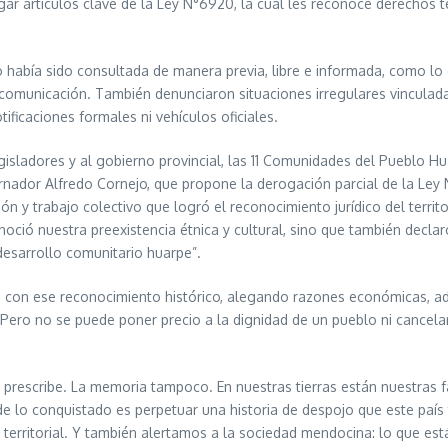
ar artículos clave de la Ley N°6920, la cual les reconoce derechos t
no había sido consultada de manera previa, libre e informada, como lo
comunicación. También denunciaron situaciones irregulares vinculada
ificaciones formales ni vehículos oficiales.
legisladores y al gobierno provincial, las 11 Comunidades del Pueblo
nador Alfredo Cornejo, que propone la derogación parcial de la Ley 
ción y trabajo colectivo que logró el reconocimiento jurídico del ter
ció nuestra preexistencia étnica y cultural, sino que también decla
esarrollo comunitario huarpe”.
con ese reconocimiento histórico, alegando razones económicas, admin
ero no se puede poner precio a la dignidad de un pueblo ni cancelar 
o prescribe. La memoria tampoco. En nuestras tierras están nuestras f
e de lo conquistado es perpetuar una historia de despojo que este pa
n territorial. Y también alertamos a la sociedad mendocina: lo que est