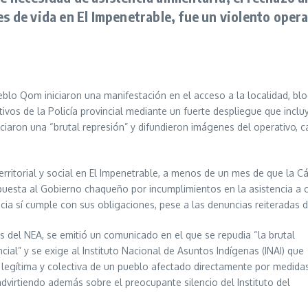
es de vida en El Impenetrable, fue un violento oper
lo Qom iniciaron una manifestación en el acceso a la localidad, bloqu
tivos de la Policía provincial mediante un fuerte despliegue que incl
aron una “brutal represión” y difundieron imágenes del operativo, c
territorial y social en El Impenetrable, a menos de un mes de que la C
esta al Gobierno chaqueño por incumplimientos en la asistencia a com
ncia sí cumple con sus obligaciones, pese a las denuncias reiteradas 
s del NEA, se emitió un comunicado en el que se repudia “la brutal
cial” y se exige al Instituto Nacional de Asuntos Indígenas (INAI) que
 legítima y colectiva de un pueblo afectado directamente por medida
dvirtiendo además sobre el preocupante silencio del Instituto del