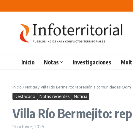
Saltar al contenido
Inicio
Notas
Investigaciones
Mult
Inicio
/
Noticia
/
Villa Río Bermejito: represión a comunidades Qom
Destacado
Notas recientes
Noticia
Villa Río Bermejito: r
14 octubre, 2025