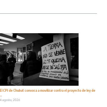
El CPI de Chubut convoca a movilizar contra el proyecto de ley de
...
4 agosto, 2026