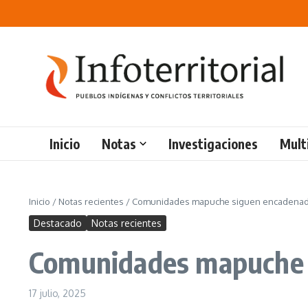
Saltar al contenido
Inicio
Notas
Investigaciones
Mult
Inicio
/
Notas recientes
/
Comunidades mapuche siguen encadenada
Destacado
Notas recientes
Comunidades mapuche s
17 julio, 2025