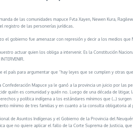
emanda de las comunidades mapuce Fvta Xayen, Newen Kura, Ragilew 
 registro de las personerías jurídicas.
 hizo el gobierno fue amenazar con represión y decir a los medios
ro actuar quien los obliga a intervenir. Es la Constitución Nacional,
A INTERVENIR.
ce el país para argumentar que “hay leyes que se cumplen y otras que
onfederación Mapuce ya le ganó a la provincia un juicio por las pers
cidir quién es comunidad y quién no. Luego de una década de litigar, 
erechos y política indígena a los estándares mínimos que (…) surgen d
ento mínimo de tres familias y en cuanto a la consulta obligatoria al 
ional de Asuntos Indígenas y el Gobierno de la Provincia del Neuquén”
ica que no quiere aplicar el fallo de la Corte Suprema de Justicia, que