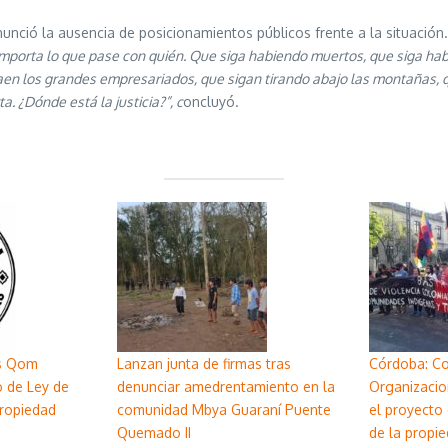
unció la ausencia de posicionamientos públicos frente a la situación.
 importa lo que pase con quién. Que siga habiendo muertos, que siga ha
raen los grandes empresariados, que sigan tirando abajo las montañas, 
. ¿Dónde está la justicia?”, c
oncluyó.
s Qom
Lanzan junta de firmas tras
Córdoba: C
o de Ley de
denunciar amedrentamiento en la
Organizacio
Propiedad
comunidad Mbya Guaraní Puente
el proyecto 
Quemado II
de la propie