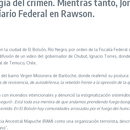
ogía del crimen. Mientras tanto, J
ciario Federal en Rawson.
en la ciudad de El Bolsón, Río Negro, por orden de la Fiscalía Federal 
 difusión de un video del gobernador de Chubut, Ignacio Torres, dond
al de Temuco, Chile.
 del barrio Virgen Misionera de Bariloche, donde reafirmó su postura
es de resistencia, de autodefensa, la rebelión frente a la opresión de l
n con incendios intencionales y denunció la estigmatización sistemáti
aseguró-. Está toda esa mentira de que andamos prendiendo fuego bos
ntido. En El Bolsón hay comunidades arrasadas por el fuego del huinc
encia Ancestral Mapuche (RAM) como una organización terrorista, desc
ino”.