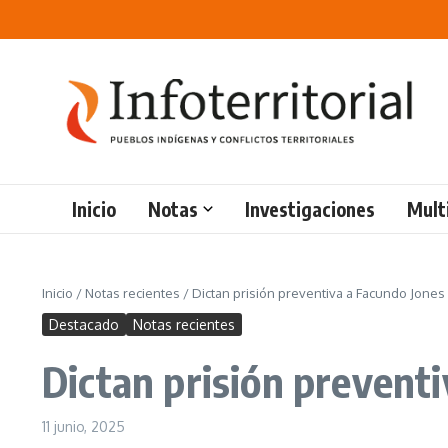
Saltar al contenido
Inicio
Notas
Investigaciones
Mult
Inicio
/
Notas recientes
/
Dictan prisión preventiva a Facundo Jones
Destacado
Notas recientes
Dictan prisión prevent
11 junio, 2025