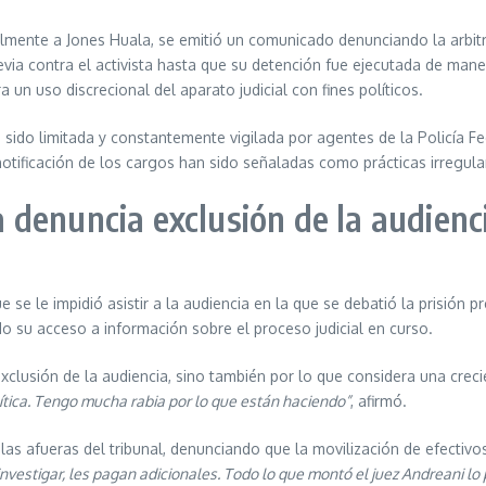
ente a Jones Huala, se emitió un comunicado denunciando la arbitrar
revia contra el activista hasta que su detención fue ejecutada de ma
 un uso discrecional del aparato judicial con fines políticos.
sido limitada y constantemente vigilada por agentes de la Policía F
 notificación de los cargos han sido señaladas como prácticas irregul
denuncia exclusión de la audienci
 se le impidió asistir a la audiencia en la que se debatió la prisión p
ando su acceso a información sobre el proceso judicial en curso.
xclusión de la audiencia, sino también por lo que considera una crec
ítica. Tengo mucha rabia por lo que están haciendo”
, afirmó.
las afueras del tribunal, denunciando que la movilización de efectivo
investigar, les pagan adicionales. Todo lo que montó el juez Andreani lo