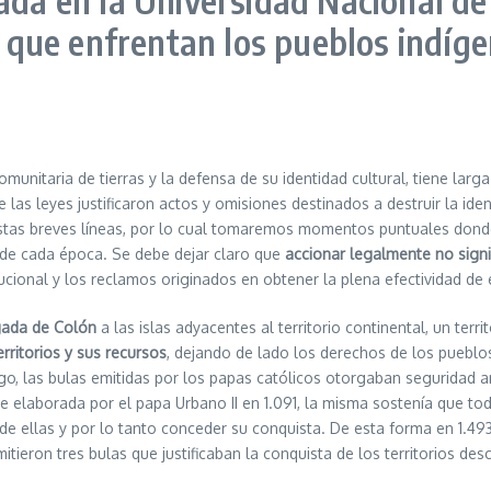
s que enfrentan los pueblos indíge
munitaria de tierras y la defensa de su identidad cultural, tiene larg
e las leyes justificaron actos y omisiones destinados a destruir la i
 estas breves líneas, por lo cual tomaremos momentos puntuales dond
r de cada época. Se debe dejar claro que
accionar legalmente no signi
cional y los reclamos originados en obtener la plena efectividad de
egada de Colón
a las islas adyacentes al territorio continental, un te
erritorios y sus recursos
, dejando de lado los derechos de los pueblo
rgo, las bulas emitidas por los papas católicos otorgaban seguridad an
e elaborada por el papa Urbano II en 1.091, la misma sostenía que tod
e ellas y por lo tanto conceder su conquista. De esta forma en 1.493 
tieron tres bulas que justificaban la conquista de los territorios des