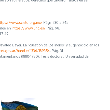
que son vulnerados, derechos que tardaron siglos en ser
ttps://www.scielo.org.mx/
Págs.230 a 245.
ible en:
https://www.urjc.es/
Pág. 98.
47-49
svaldo Bayer. La “cuestión de los indios” y el genocidio en los
icet.gov.ar/handle/11336/189354
. Pág. 31
rlamentarios (1880-1970). Tesis doctoral. Universidad de