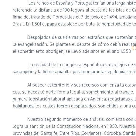
Los reinos de España y Portugal tenían una larga historia d
referencia la distancia de 100 leguas al oeste de las islas 
firma del tratado de Tordesillas el 7 de junio de 1.494, amplia
Brasil. En 1.501 el papa establece por bula, la perpetuidad de 
Despojados de sus tierras por extraños que sostenían tener 
la evangelización. Se plantea el debate de cómo debía realizar
[ii
el sometimiento aborigen; se llevó adelante en el año 1.550
La realidad de la conquista española, estuvo lejos de ser pa
sarampión y la fiebre amarilla, para nombrar las epidemias má
Al poseer el territorio y sus recursos comienza la etapa de
cual se necesitó darle forma legal al sometimiento al trabajo
primera legislación laboral aplicada en América, redactadas a
habitantes,
los cuales fueron desplazados, sometidos a una cul
Nuestro segundo momento de análisis, comienza con la indep
logra la sanción de la Constitución Nacional en 1.853. Nuestra
provincias de: Santa fe, Entre Ríos, Corrientes, Córdoba, Santi