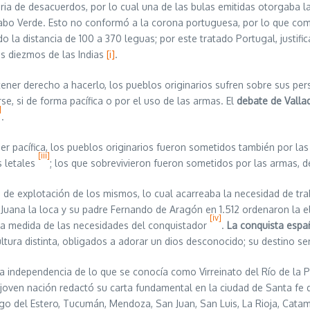
e desacuerdos, por lo cual una de las bulas emitidas otorgaba la 
de Cabo Verde. Esto no conformó a la corona portuguesa, por lo que c
ndo la distancia de 100 a 370 leguas; por este tratado Portugal, justif
los diezmos de las Indias
[i]
.
derecho a hacerlo, los pueblos originarios sufren sobre sus person
se, si de forma pacífica o por el uso de las armas. El
debate de Valla
]
.
cífica, los pueblos originarios fueron sometidos también por las en
[iii]
s letales
; los que sobrevivieron fueron sometidos por las armas, de
 explotación de los mismos, lo cual acarreaba la necesidad de traba
, Juana la loca y su padre Fernando de Aragón en 1.512 ordenaron la
[iv]
 la medida de las necesidades del conquistador
.
La conquista españ
tura distinta, obligados a adorar un dios desconocido; su destino s
endencia de lo que se conocía como Virreinato del Río de la Plat
 joven nación redactó su carta fundamental en la ciudad de Santa fe d
ago del Estero, Tucumán, Mendoza, San Juan, San Luis, La Rioja, Catam