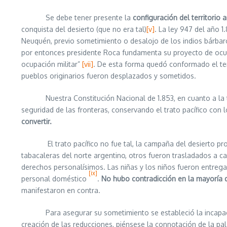
Se debe tener presente la
configuración del territorio 
conquista del desierto (que no era tal)
[v]
. La ley 947 del año 1
Neuquén, previo sometimiento o desalojo de los indios bárbar
por entonces presidente Roca fundamenta su proyecto de ocupac
ocupación militar”
[vii]
. De esta forma quedó conformado el ter
pueblos originarios fueron desplazados y sometidos.
Nuestra Constitución Nacional de 1.853, en cuanto a la temát
seguridad de las fronteras, conservando el trato pacífico con 
convertir.
El trato pacífico no fue tal, la campaña del desierto produc
tabacaleras del norte argentino, otros fueron trasladados a
derechos personalísimos. Las niñas y los niños fueron entrega
[ix]
personal doméstico
.
No hubo contradicción en la mayoría d
manifestaron en contra.
Para asegurar su sometimiento se estableció la incapacidad de
creación de las reducciones, piénsese la connotación de la pal