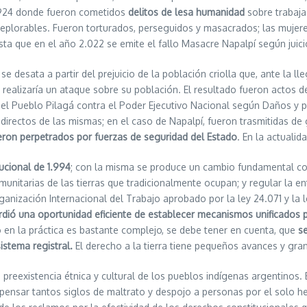
.924 donde fueron cometidos
delitos de lesa humanidad
sobre trabaja
eplorables. Fueron torturados, perseguidos y masacrados; las mujeres
asta que en el año 2.022 se emite el fallo Masacre Napalpí según juici
se desata a partir del prejuicio de la población criolla que, ante la 
realizaría un ataque sobre su población. El resultado fueron actos d
l Pueblo Pilagá contra el Poder Ejecutivo Nacional según Daños y perj
s directos de las mismas; en el caso de Napalpí, fueron trasmitidas 
on perpetrados por fuerzas de seguridad del Estado
. En la actuali
ucional de 1.994
; con la misma se produce un cambio fundamental con re
unitarias de las tierras que tradicionalmente ocupan; y regular la en
anización Internacional del Trabajo aprobado por la ley 24.071 y la 
erdió una oportunidad eficiente de establecer mecanismos unificados 
 en la práctica es bastante complejo, se debe tener en cuenta, que
se
istema registral.
El derecho a la tierra tiene pequeños avances y gra
xistencia étnica y cultural de los pueblos indígenas argentinos. E
ensar tantos siglos de maltrato y despojo a personas por el solo h