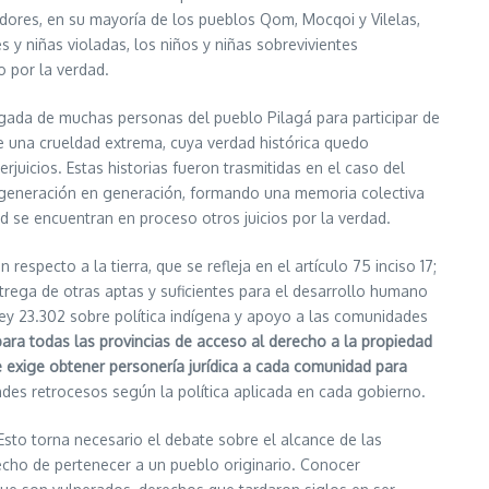
dores, en su mayoría de los pueblos Qom, Mocqoi y Vilelas,
 y niñas violadas, los niños y niñas sobrevivientes
o por la verdad.
llegada de muchas personas del pueblo Pilagá para participar de
e una crueldad extrema, cuya verdad histórica quedo
uicios. Estas historias fueron trasmitidas en el caso del
de generación en generación, formando una memoria colectiva
dad se encuentran en proceso otros juicios por la verdad.
specto a la tierra, que se refleja en el artículo 75 inciso 17;
trega de otras aptas y suficientes para el desarrollo humano
ley 23.302 sobre política indígena y apoyo a las comunidades
para todas las provincias de acceso al derecho a la propiedad
 exige obtener personería jurídica a cada comunidad para
ndes retrocesos según la política aplicada en cada gobierno.
sto torna necesario el debate sobre el alcance de las
echo de pertenecer a un pueblo originario. Conocer