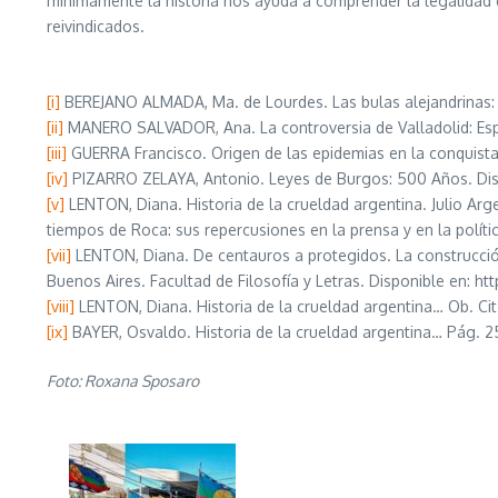
mínimamente la historia nos ayuda a comprender la legalidad d
reivindicados.
[i]
BEREJANO ALMADA, Ma. de Lourdes. Las bulas alejandrinas: 
[ii]
MANERO SALVADOR, Ana. La controversia de Valladolid: Españ
[iii]
GUERRA Francisco. Origen de las epidemias en la conquista
[iv]
PIZARRO ZELAYA, Antonio. Leyes de Burgos: 500 Años. Dis
[v]
LENTON, Diana. Historia de la crueldad argentina. Julio Arg
tiempos de Roca: sus repercusiones en la prensa y en la políti
[vii]
LENTON, Diana. De centauros a protegidos. La construcción 
Buenos Aires. Facultad de Filosofía y Letras. Disponible en: 
[viii]
LENTON, Diana. Historia de la crueldad argentina… Ob. Cit
[ix]
BAYER, Osvaldo. Historia de la crueldad argentina… Pág. 2
Foto: Roxana Sposaro