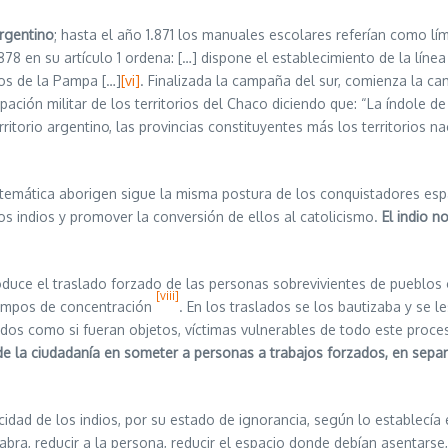
argentino
; hasta el año 1.871 los manuales escolares referían como lí
.878 en su artículo 1 ordena: […] dispone el establecimiento de la lín
os de la Pampa […]
[vi]
. Finalizada la campaña del sur, comienza la ca
ión militar de los territorios del Chaco diciendo que: “La índole de 
ritorio argentino, las provincias constituyentes más los territorios
ica aborigen sigue la misma postura de los conquistadores españole
los indios y promover la conversión de ellos al catolicismo.
El indio n
e el traslado forzado de las personas sobrevivientes de pueblos or
[viii]
 campos de concentración
. En los traslados se los bautizaba y se 
dos como si fueran objetos, víctimas vulnerables de todo este proce
e la ciudadanía en someter a personas a trabajos forzados, en separa
 los indios, por su estado de ignorancia, según lo establecía el de
abra, reducir a la persona, reducir el espacio donde debían asentarse