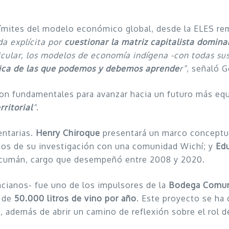
límites del modelo económico global, desde la ELES re
a explícita por
cuestionar la matriz capitalista domin
cular, los modelos de economía indígena -con todas sus
mica de las que podemos y debemos aprende
r”
, señaló G
on fundamentales para avanzar hacia un futuro más equ
rritorial
“
.
entarias.
Henry Chiroque
presentará un marco conceptu
dos de su investigación con una comunidad Wichí; y
Ed
cumán, cargo que desempeñó entre 2008 y 2020.
ncianos- fue uno de los impulsores de la
Bodega Comuni
r de
50.000 litros de vino por año
. Este proyecto se ha
, además de abrir un camino de reflexión sobre el rol d