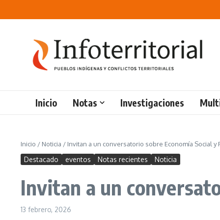
Saltar al contenido
Inicio
Notas
Investigaciones
Mult
Inicio
/
Noticia
/
Invitan a un conversatorio sobre Economía Social y
Destacado
eventos
Notas recientes
Noticia
Invitan a un conversat
13 febrero, 2026