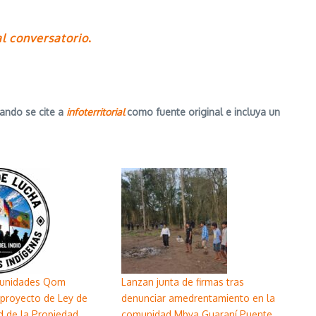
al conversatorio
.
ando se cite a
infoterritorial
como fuente original e incluya un
unidades Qom
Lanzan junta de firmas tras
 proyecto de Ley de
denunciar amedrentamiento en la
ad de la Propiedad
comunidad Mbya Guaraní Puente