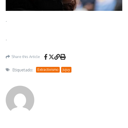
.
.
Share this Article
Etiquetado:
Extractivismo
Jujuy