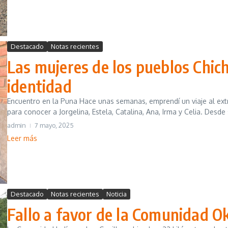
Destacado
Notas recientes
Las mujeres de los pueblos Chich
identidad
Encuentro en la Puna Hace unas semanas, emprendí un viaje al extre
para conocer a Jorgelina, Estela, Catalina, Ana, Irma y Celia. Desde 
admin
7 mayo, 2025
Leer más
Destacado
Notas recientes
Noticia
Fallo a favor de la Comunidad Ok