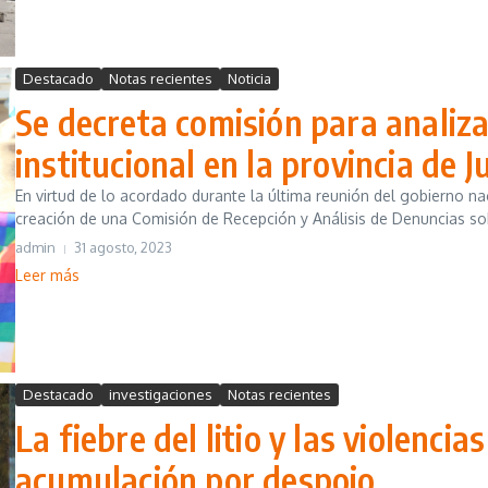
Destacado
Notas recientes
Noticia
Se decreta comisión para analiza
institucional en la provincia de J
En virtud de lo acordado durante la última reunión del gobierno na
creación de una Comisión de Recepción y Análisis de Denuncias sob
admin
31 agosto, 2023
Leer más
Destacado
investigaciones
Notas recientes
La fiebre del litio y las violencia
acumulación por despojo