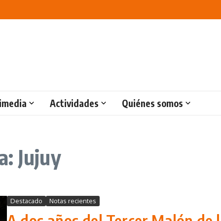
imedia
Actividades
Quiénes somos
: Jujuy
Destacado
Notas recientes
A dos años del Tercer Malón de l