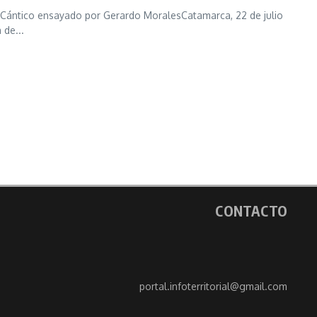
az» Cántico ensayado por Gerardo MoralesCatamarca, 22 de julio
 de...
CONTACTO
portal.infoterritorial@gmail.com