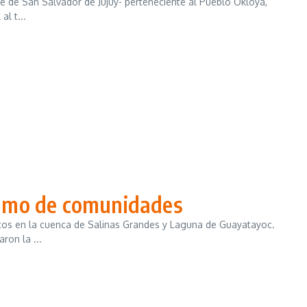
te de San Salvador de Jujuy- perteneciente al Pueblo Okloya,
al t...
lamo de comunidades
icos en la cuenca de Salinas Grandes y Laguna de Guayatayoc.
ron la ...