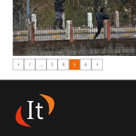
1
...
3
4
5
6