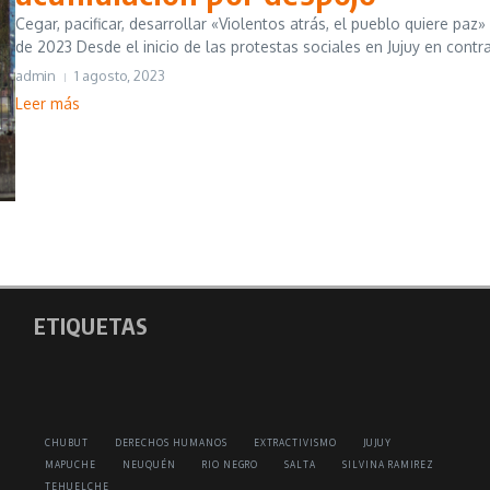
Cegar, pacificar, desarrollar «Violentos atrás, el pueblo quiere p
de 2023 Desde el inicio de las protestas sociales en Jujuy en contra
admin
1 agosto, 2023
Leer más
ETIQUETAS
CHUBUT
DERECHOS HUMANOS
EXTRACTIVISMO
JUJUY
MAPUCHE
NEUQUÉN
RIO NEGRO
SALTA
SILVINA RAMIREZ
TEHUELCHE