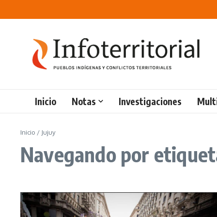
Saltar al contenido
Inicio
Notas
Investigaciones
Mult
Inicio
/
Jujuy
Navegando por etiqueta