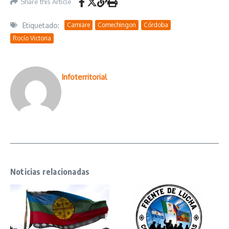
Share this Article
Etiquetado:
Camiare
Comechingon
Córdoba
Rocío Victoria
Infoterritorial
Noticias relacionadas