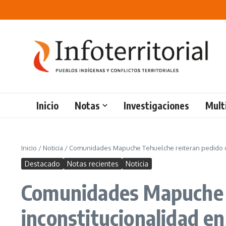
Saltar al contenido
Inicio
Notas
Investigaciones
Mult
Inicio
/
Noticia
/
Comunidades Mapuche Tehuelche reiteran pedido d
Destacado
Notas recientes
Noticia
Comunidades Mapuche T
inconstitucionalidad e