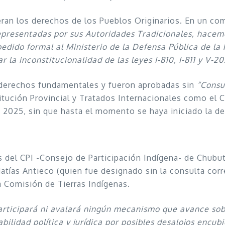
ran los derechos de los Pueblos Originarios. En un co
presentadas por sus Autoridades Tradicionales, hacemo
pedido formal al Ministerio de la Defensa Pública de la 
 la inconstitucionalidad de las leyes I-810, I-811 y V-2
 derechos fundamentales y fueron aprobadas sin
“Consu
titución Provincial y Tratados Internacionales como el
de 2025, sin que hasta el momento se haya iniciado la 
os del CPI -Consejo de Participación Indígena- de Chu
 Matías Antieco (quien fue designado sin la consulta co
a Comisión de Tierras Indígenas.
participará ni avalará ningún mecanismo que avance sobr
ilidad política y jurídica por posibles desalojos encubi