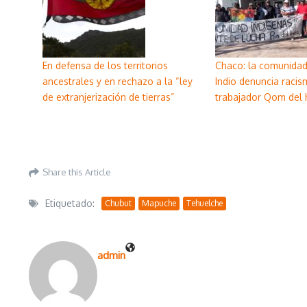
En defensa de los territorios
Chaco: la comunida
ancestrales y en rechazo a la “ley
Indio denuncia racis
de extranjerización de tierras”
trabajador Qom del h
Share this Article
Etiquetado:
Chubut
Mapuche
Tehuelche
admin