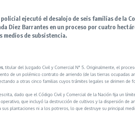
olicial ejecutó el desalojo de seis familias de la C
nda Diez Barrantes en un proceso por cuatro hectár
us medios de subsistencia.
es
, titular del Juzgado Civil y Comercial N° 5. Originalmente, el proce
ento de un polémico contrato de arriendo (de las tierras ocupadas a
ectando a otras cinco familias cuyos trámites legales se dirimen de f
scrita, dado que el Código Civil y Comercial de la Nación fija un lím
 operativo, que incluyó la destrucción de cultivos y la dispersión de
us plantaciones ni a los potreros, lo que destruye su principal medi