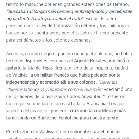
territorio mapuche obtienen grandes extensiones de terreno.
“Buscaban al longko más cercano, embriagándolo y vendiéndole
aguardiente barato para sellar el trato”
-escribe. Eso era
permitido por la
Ley de Colonización del Sur
y los chilenos lo
hacían por su cuenta antes que el Estado se hiciera presente
para vendérselos a los colonos alemanes.
Así pues, cuando llegó el primer contingente alemán, no había
terrenos disponibles. Entonces
el Agente Rosales procedió a
quitarle la Isla de Tejas
-frente mismo de la incipiente ciudad
de Valdivia-
a un militar francés que había peleado por la
independencia y acomodó allí a sus colonos.
“Seremos
chilenos laboriosos y honrados como el que más”
–declamó uno
de los líderes de la avanzada, Carlos Anwanter. Y lo fueron
tanto que se quedaron con casi toda la Araucanía. Los que
vinieron detrás de los primeros
cruzaron la cordillera y más
tarde fundaron Bariloche: Furilofche para nuestra gente.
Pero la zona de Valdivia no era suficiente para el afán de
aquellos primeros europeos expansionistas. Rápidamente
se