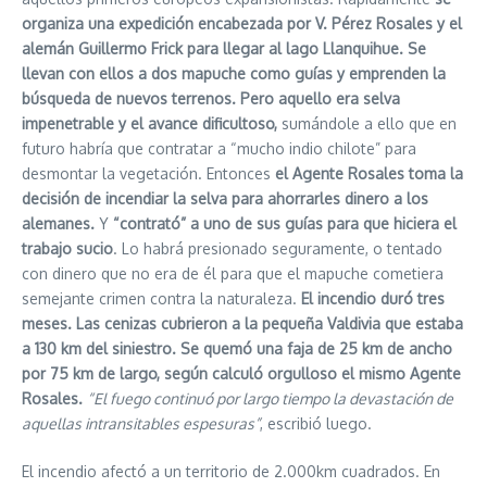
organiza una expedición encabezada por V. Pérez Rosales y el
alemán Guillermo Frick para llegar al lago Llanquihue. Se
llevan con ellos a dos mapuche como guías y emprenden la
búsqueda de nuevos terrenos. Pero aquello era selva
impenetrable y el avance dificultoso,
sumándole a ello que en
futuro habría que contratar a “mucho indio chilote” para
desmontar la vegetación. Entonces
el Agente Rosales toma la
decisión de incendiar la selva para ahorrarles dinero a los
alemanes.
Y
“contrató” a uno de sus guías para que hiciera el
trabajo sucio
. Lo habrá presionado seguramente, o tentado
con dinero que no era de él para que el mapuche cometiera
semejante crimen contra la naturaleza.
El incendio duró tres
meses. Las cenizas cubrieron a la pequeña Valdivia que estaba
a 130 km del siniestro. Se quemó una faja de 25 km de ancho
por 75 km de largo, según calculó orgulloso el mismo Agente
Rosales.
“El fuego continuó por largo tiempo la devastación de
aquellas intransitables espesuras”
, escribió luego.
El incendio afectó a un territorio de 2.000km cuadrados. En