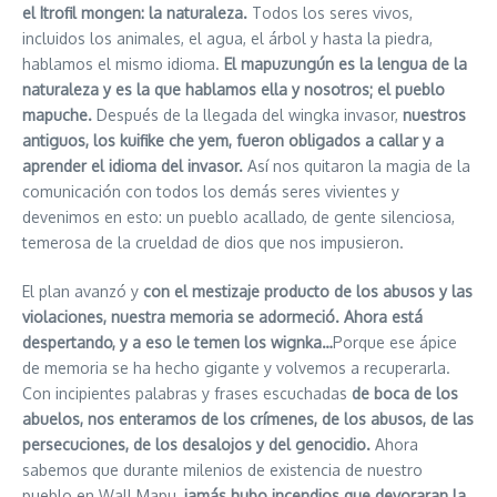
el Itrofil mongen: la naturaleza.
Todos los seres vivos,
incluidos los animales, el agua, el árbol y hasta la piedra,
hablamos el mismo idioma.
El mapuzungún es la lengua de la
naturaleza y es la que hablamos ella y nosotros; el pueblo
mapuche.
Después de la llegada del wingka invasor,
nuestros
antiguos, los kuifike che yem, fueron obligados a callar y a
aprender el idioma del invasor.
Así nos quitaron la magia de la
comunicación con todos los demás seres vivientes y
devenimos en esto: un pueblo acallado, de gente silenciosa,
temerosa de la crueldad de dios que nos impusieron.
El plan avanzó y
con el mestizaje producto de los abusos y las
violaciones, nuestra memoria se adormeció.
Ahora está
despertando, y a eso le temen los wignka…
Porque ese ápice
de memoria se ha hecho gigante y volvemos a recuperarla.
Con incipientes palabras y frases escuchadas
de boca de los
abuelos, nos enteramos de los crímenes, de los abusos, de las
persecuciones, de los desalojos y del genocidio.
Ahora
sabemos que durante milenios de existencia de nuestro
pueblo en Wall Mapu,
jamás hubo incendios que devoraran la