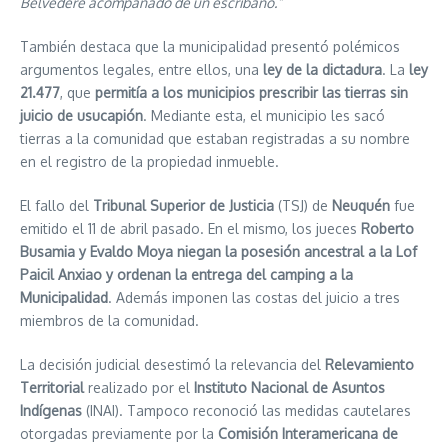
Belvedere acompañado de un escribano.”
También destaca que la municipalidad presentó polémicos
argumentos legales, entre ellos, una
ley de la dictadura
. La
ley
21.477
, que
permitía a los municipios prescribir las tierras sin
juicio de usucapión
. Mediante esta, el municipio les sacó
tierras a la comunidad que estaban registradas a su nombre
en el registro de la propiedad inmueble.
El fallo del
Tribunal Superior de Justicia
(TSJ) de
Neuquén
fue
emitido el 11 de abril pasado. En el mismo, los jueces
Roberto
Busamia y Evaldo Moya niegan la posesión ancestral a la Lof
Paicil Anxiao y ordenan la entrega del camping a la
Municipalidad
. Además imponen las costas del juicio a tres
miembros de la comunidad.
La decisión judicial desestimó la relevancia del
Relevamiento
Territorial
realizado por el
Instituto Nacional de Asuntos
Indígenas
(INAI). Tampoco reconoció las medidas cautelares
otorgadas previamente por la
Comisión Interamericana de