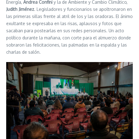
Energía,
Andrea Confini
y la de Ambiente y Cambio Climático,
Judith Jiménez
. Legisladores y funcionarios se apoltronaron en
las primeras sillas frente al atril de los y las oradoras. El ánimo
exultante se expresaba en las risas, aplausos y fotos que
sacaban para postearlas en sus redes personales. Un acto
político durante la mañana, con corte para el almuerzo donde
sobraron las felicitaciones, las palmadas en la espalda y las
charlas de salón.