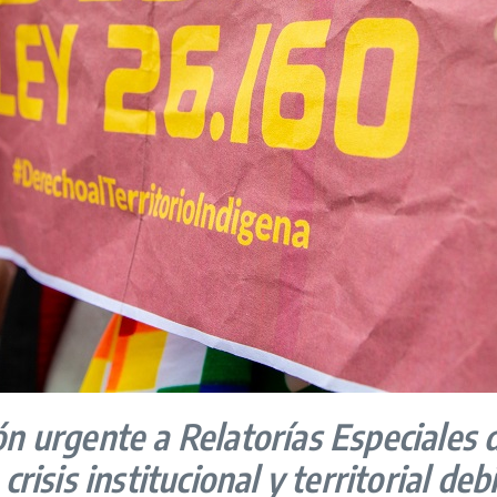
ón urgente a Relatorías Especiales
crisis institucional y
territorial de