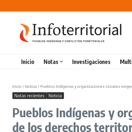
Saltar al contenido
Inicio
Notas
Investigaciones
Mult
Inicio
/
Noticia
/
Pueblos Indígenas y organizaciones sociales exigen
Notas recientes
Noticia
Pueblos Indígenas y or
de los derechos territo