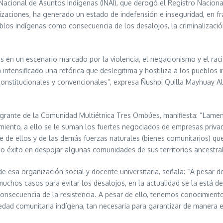
to Nacional de Asuntos Indígenas (INAI), que derogó el Registro Nacio
izaciones, ha generado un estado de indefensión e inseguridad, en fr
os indígenas como consecuencia de los desalojos, la criminalización, l
s en un escenario marcado por la violencia, el negacionismo y el rac
 intensificado una retórica que deslegitima y hostiliza a los pueblos
constitucionales y convencionales”, expresa Ñushpi Quilla Mayhuay 
tegrante de la Comunidad Multiétnica Tres Ombúes, manifiesta: “Lam
ecimiento, a ello se le suman los fuertes negociados de empresas priva
se de ellos y de las demás fuerzas naturales (bienes comunitarios) qu
ido éxito en despojar algunas comunidades de sus territorios ancestra
de esa organización social y docente universitaria, señala: “A pesar 
muchos casos para evitar los desalojos, en la actualidad se la está 
onsecuencia de la resistencia. A pesar de ello, tenemos conocimient
ad comunitaria indígena, tan necesaria para garantizar de manera efec