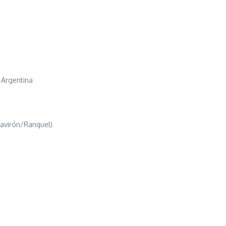
n
n Argentina
navirón/Ranquel)
a