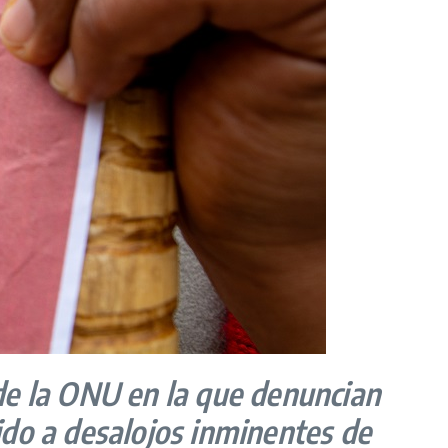
 de la ONU en la que denuncian
bido a desalojos inminentes de