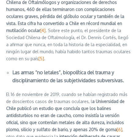
Chilena de Oftalmólogos y organizaciones de derechos
humanos, 460 de ellas terminaron con complicaciones
oculares graves, pérdida del glóbulo ocular y también de la
vista. Esta cifra ha convertido a Chile en récord mundial en
mutilación ocular
[4]
. Sobre este punto, el presidente de la
Sociedad Chilena de Oftalmología, el Dr. Dennis Cortés, llegó
a afirmar que nunca, en toda la historia de la especialidad, en
ningún lugar del mundo, había habido tantos traumas oculares
como en su país
[5]
.
Las armas “no letales”, biopolítica del trauma y
disciplinamiento de las subjetividades subversivas.
El 16 de noviembre de 2019, cuando se habían registrado más
de doscientos casos de traumas oculares, l
a Universidad de
Chile publicó un estudio que concluía que los balines
antidisturbios no eran de caucho, como insistía la versión
oficial, sino que contenían metales de alta dureza, incluidos
plomo, silicio y sulfato de bario, y apenas 20% de goma
[6]
,
otro dato que evidencia la
intención deliberada de causar