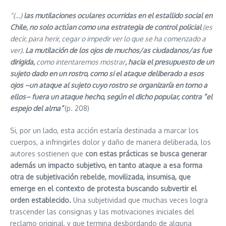
“(…)
las mutilaciones oculares ocurridas en el estallido social en
Chile, no solo actúan como una estrategia de control policial
(es
decir, para herir, cegar o impedir ver lo que se ha comenzado a
ver).
La mutilación de los ojos de muchos/as ciudadanos/as fue
dirigida,
como intentaremos mostrar
, hacia el presupuesto de un
sujeto dado en un rostro, como si el ataque deliberado a esos
ojos –un ataque al sujeto cuyo rostro se organizaría en torno a
ellos– fuera un ataque hecho, según el dicho popular, contra “el
espejo del alma”
(p. 208)
Si, por un lado, esta acción estaría destinada a marcar los
cuerpos, a infringirles dolor y daño de manera deliberada, los
autores sostienen que
con estas prácticas se busca generar
además un impacto subjetivo, en tanto ataque a esa forma
otra de subjetivación rebelde, movilizada, insumisa, que
emerge en el contexto de protesta buscando subvertir el
orden establecido.
Una subjetividad que muchas veces logra
trascender las consignas y las motivaciones iniciales del
reclamo original, y que termina desbordando de alguna