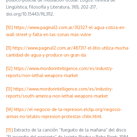
Lingüística, Filosofía y Literatura, 31(1), 202-217.
doi.org/10.15443/RL3112.
[10]
https://www.pagina12.com.ar/312327-el-agua-cotiza-en-
wall-street-y-falta-en-las-zonas-mas-vulne
[11]
https://www.pagina12.com.ar/487317-el-litio-utiliza-mucha-
cantidad-de-agua-y-produce-un-gran-da
[12]
https://www.mordorintelligence.com/es/industry-
reports/non-lethal-weapons-market
[13]
https://www.mordorintelligence.com/es/industry-
reports/south-america-non-lethal-weapons-market
[14]
https://el-negocio-de-la-represion.elclip.org/negocio-
armas-no-letales-represion-protestas-chile.html
[15]
Extracto de la canción “fueguito de la mañana” del disco
“El incendio del poniente” de Jacinto Piedra y Bebe Ponti, 1984.