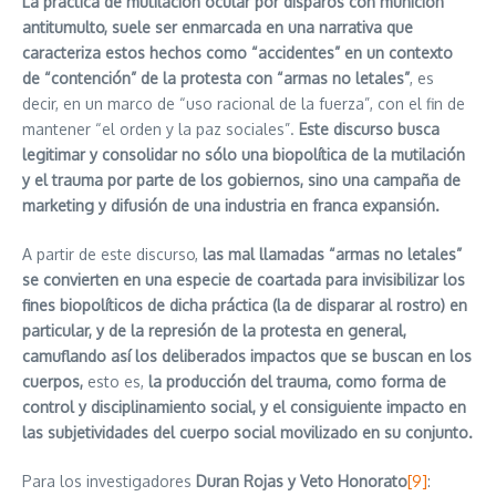
La práctica de mutilación ocular por disparos con munición
antitumulto, suele ser enmarcada en una narrativa que
caracteriza estos hechos como “accidentes” en un contexto
de “contención” de la protesta con “armas no letales”
, es
decir, en un marco de “uso racional de la fuerza”, con el fin de
mantener “el orden y la paz sociales”.
Este discurso busca
legitimar y consolidar no sólo una biopolítica de la mutilación
y el trauma por parte de los gobiernos, sino una campaña de
marketing y difusión de una industria en franca expansión.
A partir de este discurso,
las mal llamadas “armas no letales”
se convierten en una especie de coartada para invisibilizar los
fines biopolíticos de dicha práctica (la de disparar al rostro) en
particular, y de la represión de la protesta en general,
camuflando así los deliberados impactos que se buscan en los
cuerpos,
esto es,
la producción del trauma, como forma de
control y disciplinamiento social, y el consiguiente impacto en
las subjetividades del cuerpo social movilizado en su conjunto.
Para los investigadores
Duran Rojas y Veto Honorato
[9]
: