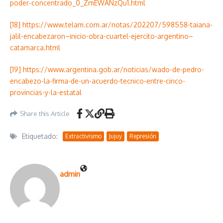
poder-concentrado_0_ZmEWANzQu1.html
[18]
https://www.telam.com.ar/notas/202207/598558-taiana-
jalil-encabezaron–inicio-obra-cuartel-ejercito-argentino–
catamarca.html
[19]
https://www.argentina.gob.ar/noticias/wado-de-pedro-
encabezo-la-firma-de-un-acuerdo-tecnico-entre-cinco-
provincias-y-la-estatal
Share this Article
Etiquetado:
Extractivismo
Jujuy
Represión
admin